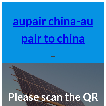
跳
至
内
aupair china-au
容
pair to china
Please scan the QR