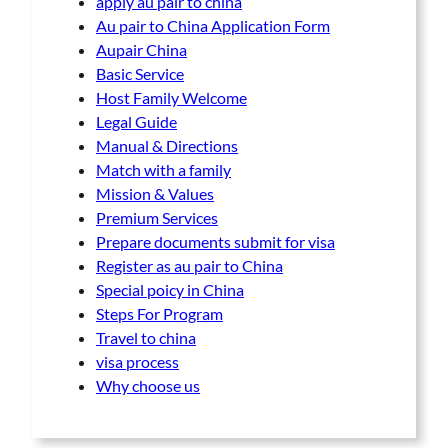
apply au pair to china
Au pair to China Application Form
Aupair China
Basic Service
Host Family Welcome
Legal Guide
Manual & Directions
Match with a family
Mission & Values
Premium Services
Prepare documents submit for visa
Register as au pair to China
Special poicy in China
Steps For Program
Travel to china
visa process
Why choose us